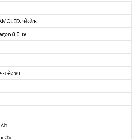
 AMOLED, फोल्डेबल
gon 8 Elite
ैमरा सेटअप
mAh
ार्जिंग