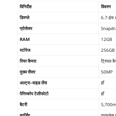
विनिर्देश
विवरण
डिस्प्ले
6.7-इंच
प्रोसेसर
Snapdra
RAM
12GB
स्टोरेज
256GB
रियर
कैमरा
ट्रिपल क
मुख्य
सेंसर
50MP
अल्ट्रा
–
वाइड
लेंस
हाँ
पेरिस्कोप
टेलीफोटो
हाँ
बैटरी
5,700
चार्जिंग
वायरलेस च