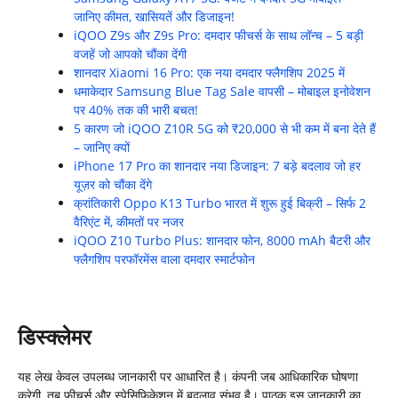
जानिए कीमत, खासियतें और डिजाइन!
iQOO Z9s और Z9s Pro: दमदार फीचर्स के साथ लॉन्च – 5 बड़ी
वजहें जो आपको चौंका देंगी
शानदार Xiaomi 16 Pro: एक नया दमदार फ्लैगशिप 2025 में
धमाकेदार Samsung Blue Tag Sale वापसी – मोबाइल इनोवेशन
पर 40% तक की भारी बचत!
5 कारण जो iQOO Z10R 5G को ₹20,000 से भी कम में बना देते हैं
– जानिए क्यों
iPhone 17 Pro का शानदार नया डिजाइन: 7 बड़े बदलाव जो हर
यूज़र को चौंका देंगे
क्रांतिकारी Oppo K13 Turbo भारत में शुरू हुई बिक्री – सिर्फ 2
वैरिएंट में, कीमतों पर नजर
iQOO Z10 Turbo Plus: शानदार फोन, 8000 mAh बैटरी और
फ्लैगशिप परफॉरमेंस वाला दमदार स्मार्टफोन
डिस्क्लेमर
यह लेख केवल उपलब्ध जानकारी पर आधारित है। कंपनी जब आधिकारिक घोषणा
करेगी, तब फीचर्स और स्पेसिफिकेशन में बदलाव संभव है। पाठक इस जानकारी का