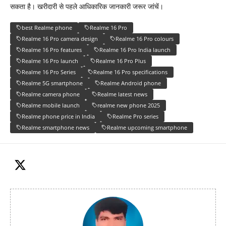
सकता है। खरीदारी से पहले आधिकारिक जानकारी जरूर जांचें।
best Realme phone
Realme 16 Pro
Realme 16 Pro camera design
Realme 16 Pro colours
Realme 16 Pro features
Realme 16 Pro India launch
Realme 16 Pro launch
Realme 16 Pro Plus
Realme 16 Pro Series
Realme 16 Pro specifications
Realme 5G smartphone
Realme Android phone
Realme camera phone
Realme latest news
Realme mobile launch
realme new phone 2025
Realme phone price in India
Realme Pro series
Realme smartphone news
Realme upcoming smartphone