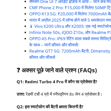
सैमसंग One UI 7 अपडेट इंडिया में आया – जानें कब म
CMF Phone 2 Pro: ₹15,000 में मिलेगा 50MP ट्रिप
OPPO K13 5G: ₹20,000 में मिलेगा 7000mAh बैटर
भारत में अप्रैल 2025 में लॉन्च होने वाले 5 धमाकेदा
📱 Vivo X200 Ultra और X200S: एक नई स्मार्टफोन 
Infinix Note 50s, iQOO Z10x, और Realme P3 Best
OPPO A5 Pro: IP69 रेटिंग वाला सबसे सस्ता मिलिट्
के साथ – जानें कीमत और फीचर्स!
Realme GT7 5G: 7200mAh बैटरी, Dimensity 940
कीमत और फीचर्स
❓
अक्सर पूछे जाने वाले प्रश्न (
FAQs)
Q1: Redmi Turbo 4 Pro
में कौन सा प्रोसेसर है
?
उत्तर:
रेडमी टर्बो 4 प्रो में स्नैपड्रैगन 8s जेन 4 प्रोसेसर है।​
Q2:
इस स्मार्टफोन की बैटरी क्षमता कितनी है
?