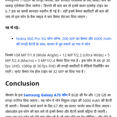
स्नैपड्रैगन 778G+ की तगड़ी चिपसेट और शानदार परफॉर्मेंस के लिए ऑक्टा कोर का
धाकड़ प्रोसेसर दिया जायेगा। डिस्प्ले की बात कर तो इसमें कलर एलमोड़ टाइप का
6.7 इंच का काफी शानदार स्क्रीन दी गई है। वहीं इसमें कैमरा क्वालिटी की बात की
जाए तो इस फोन के बैक साइड मे चार कैमरा सेटअप दिया जाएगा।
यह भी पढ़े:-
Nokia X60 Pro 5G फोन लॉन्च: 200 MP का कैमरा और 6000 mAh
की तगड़ी बैटरी के साथ, बाजार में धूम मचाने आ गया ये फोन
जिसमे 108 MP f/1.8 (Wide Angle) + 12 MP f/2.2 (Ultra Wide) + 5
MP f/2.4 (Macro) + 5 MP f/2.4 कैमरा दिया गया है। इस फोन से 4K @ 30
fps UHD, 1080p @ 30 fps FHD की तगड़ी क्वालिटी में वीडियो रिकॉर्डिंग कर
पाएंगे। फ्रंट कैमरा पंच होल टाइप का 32 MP का दिया गया है।
Conclusion
सैमसंग के इस
Samsung Galaxy A75 फोन
में 8GB की रैम और 128 GB का
तगड़ा स्टोरेज दिया जाएगा। यह फोन में नॉन रिमूवल टाइप की 5000 mAh की बैटरी
दी जाएगी। जिसको चार्ज करने के लिए 67 वोट का फास्ट चार्जर साथ में दिया जाएगा।
ओवरऑल इस फोन की बात करें तो इसमें कैमरा और बैटरी काफी बढ़िया दी जाएगी।
अगर आप इस फोन को लेने क्या सोच रहे है, तो लांच होने का वेट कीजिए। और लेने से