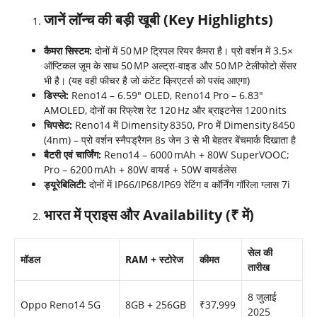
जानें लॉन्च की
बड़ी खूबी (
Key Highlights)
कैमरा सिस्टम:
दोनों में 50 MP ट्रिपल रियर कैमरा है। प्रो वर्शन में 3.5×
ऑप्टिकल ज़ूम के साथ 50 MP अल्ट्रा-वाइड और 50 MP टेलीफोटो सेंसर
भी है। (यह वही फीचर है जो कंटेंट क्रिएटर्स को पसंद आएगा)
डिस्प्ले:
Reno14 – 6.59″ OLED, Reno14 Pro – 6.83″
AMOLED, दोनों का रिफ्रेश रेट 120 Hz और ब्राइटनेस 1200 nits
चिपसेट:
Reno14 में Dimensity 8350, Pro में Dimensity 8450
(4nm) – प्रो वर्शन स्नैपड्रैगन 8s जेन 3 से भी बेहतर बेंचमार्क दिखाता है
बैटरी एवं चार्जिंग:
Reno14 – 6000 mAh + 80W SuperVOOC;
Pro – 6200 mAh + 80W वायर्ड + 50W वायर्डलेस
ड्यूरेबिलिटी:
दोनों में IP66/IP68/IP69 रेटिंग व कॉर्निंग गॉरिला ग्लास 7i
भारत में प्राइस और
Availability (₹
में)
सेल की
मॉडल
RAM + स्टोरेज
कीमत
तारीख
8 जुलाई
Oppo Reno14 5G
8GB + 256GB
₹37,999
2025