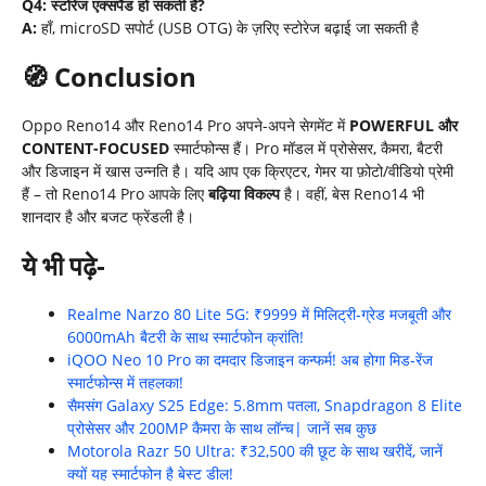
Q4:
स्टोरेज एक्सपैंड हो सकती है
?
A:
हाँ, microSD सपोर्ट (USB OTG) के ज़रिए स्टोरेज बढ़ाई जा सकती है
🧭 Conclusion
Oppo Reno14 और Reno14 Pro अपने-अपने सेगमेंट में
POWERFUL
और
CONTENT-FOCUSED
स्मार्टफोन्स हैं। Pro मॉडल में प्रोसेसर, कैमरा, बैटरी
और डिजाइन में खास उन्नति है। यदि आप एक क्रिएटर, गेमर या फ़ोटो/वीडियो प्रेमी
हैं – तो Reno14 Pro आपके लिए
बढ़िया विकल्प
है। वहीं, बेस Reno14 भी
शानदार है और बजट फ्रेंडली है।
ये भी पढ़े-
Realme Narzo 80 Lite 5G: ₹9999 में मिलिट्री-ग्रेड मजबूती और
6000mAh बैटरी के साथ स्मार्टफोन क्रांति!
iQOO Neo 10 Pro का दमदार डिजाइन कन्फर्म! अब होगा मिड-रेंज
स्मार्टफोन्स में तहलका!
सैमसंग Galaxy S25 Edge: 5.8mm पतला, Snapdragon 8 Elite
प्रोसेसर और 200MP कैमरा के साथ लॉन्च| जानें सब कुछ
Motorola Razr 50 Ultra: ₹32,500 की छूट के साथ खरीदें, जानें
क्यों यह स्मार्टफोन है बेस्ट डील!