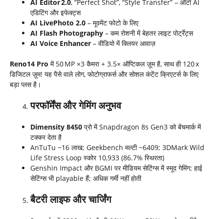
AI Editor 2.0
, “Perfect Shot”, “Style Transfer” – ऑटो AI
एडिटिंग और इफेक्ट्स
AI LivePhoto 2.0
– मूवमेंट फोटो के लिए
AI Flash Photography
– कम रोशनी में बेहतर लाइट पोर्ट्रेट्स
AI Voice Enhancer
– वीडियो में क्लियर आवाज़
Reno14 Pro
में 50 MP ×3 कैमरा + 3.5× ऑप्टिकल ज़ूम है, साथ ही 120 x
डिजिटल ज़ूम! यह पैसे वाले लोग, फोटोग्राफर्स और सोशल कंटेंट क्रिएटर्स के लिए
बड़ा प्लस है।
परफॉर्मेंस और गेमिंग अनुभव
Dimensity 8450
प्रो में Snapdragon 8s Gen3 को बेंचमार्क में
टक्कर देता है
AnTuTu ~16 लाख; Geekbench मल्टी ~6409; 3DMark Wild
Life Stress Loop स्कोर 10,933 (86.7% स्थिरता)
Genshin Impact और BGMI पर मीडियम सेटिंग्स में स्मूद गेमिंग; हाई
सेटिंग्स भी playable हैं; अधिक गर्मी नहीं होती
बैटरी लाइफ और चार्जिंग