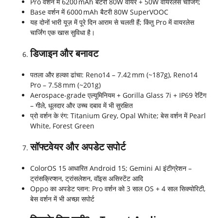
Pro वर्शन में 6200 mAh बैटरी 80W वायर + 50W वायरलेस चार्जिंग;
Base वर्शन में 6000 mAh बैटरी 80W SuperVOOC
यह दोनों भारी यूज़ में पूरे दिन आराम से चलती हैं; किंतु Pro में वायरलेस
चार्जिंग एक खास सुविधा है।
डिजाइन और बनावट
पतला और हल्का ढांचा: Reno14 – 7.42 mm (~187g), Reno14
Pro – 7.58 mm (~201g)
Aerospace-grade एल्यूमिनियम + Gorilla Glass 7i + IP69 रेटिंग
– गीले, धूलदार और उच्च दबाव में भी सुरक्षित
प्रो वर्शन के रंग: Titanium Grey, Opal White; बेस वर्शन में Pearl
White, Forest Green
सॉफ्टवेयर और अपडेट सपोर्ट
ColorOS 15 आधारित Android 15; Gemini AI इंटीग्रेशन –
ट्रांसक्रिप्शन, ट्रांसलेशन, वॉइस असिस्टेंट आदि
Oppo का अपडेट प्लान: Pro वर्शन को 3 साल OS + 4 साल सिक्योरिटी,
बेस वर्शन में भी अच्छा सपोर्ट