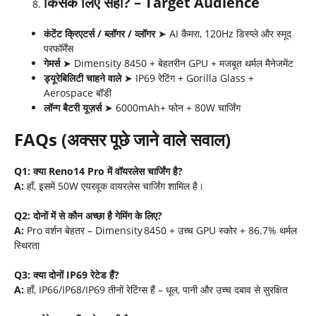
किसके लिए सही
? – Target Audience
कंटेंट क्रिएटर्स / ब्लॉगर / व्लॉगर
➤ AI कैमरा, 120Hz डिस्प्ले और स्मूद
परफॉर्मेंस
गेमर्स
➤ Dimensity 8450 + बेहतरीन GPU + मजबूत थर्मल मैनेजमेंट
ड्यूरेबिलिटी चाहने वाले
➤ IP69 रेटिंग + Gorilla Glass +
Aerospace बॉडी
लॉन्ग बैटरी यूज़र्स
➤ 6000mAh+ फोन + 80W चार्जिंग
FAQs (
अक्सर पूछे जाने वाले सवाल)
Q1:
क्या
Reno14 Pro
में वॉयरलेस चार्जिंग है
?
A:
हाँ, इसमें 50W एयरवूक वायरलेस चार्जिंग शामिल है।
Q2:
दोनों में से कौन अच्छा है गेमिंग के लिए
?
A:
Pro वर्शन बेहतर – Dimensity 8450 + उच्च GPU स्कोर + 86.7% थर्मल
स्थिरता
Q3:
क्या दोनों
IP69
रेटेड हैं
?
A:
हाँ, IP66/IP68/IP69 तीनों रेटिंग्स हैं – धूल, पानी और उच्च दबाव से सुरक्षित